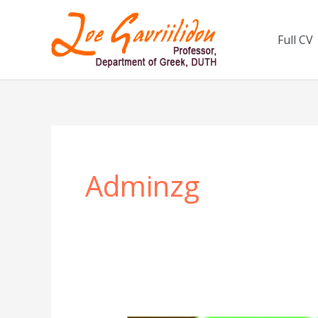
Skip
to
Full CV
content
Adminzg