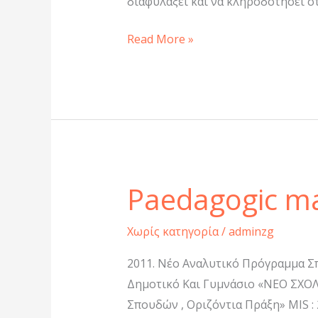
διαφυλάξει και να κληροδοτήσει στ
Read More »
Paedagogic ma
Paedagogic
material
Χωρίς κατηγορία
/
adminzg
2011. Νέο Αναλυτικό Πρόγραμμα Σ
Δημοτικό Και Γυμνάσιο «ΝΕΟ ΣΧΟΛ
Σπουδών , Οριζόντια Πράξη» MIS :