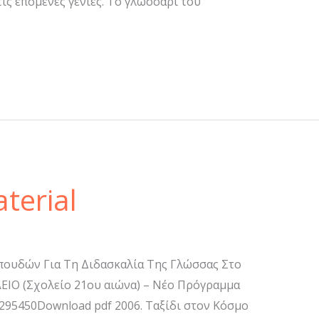
ις επόμενες γενιές. Το γλωσσάρι του
terial
πουδών Για Τη Διδασκαλία Της Γλώσσας Στο
ΕΙΟ (Σχολείο 21ου αιώνα) – Νέο Πρόγραμμα
 295450Download pdf 2006. Ταξίδι στον Κόσμο