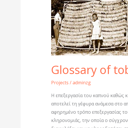
of
tobacco
terms
(GR)
Glossary of to
Projects
/
adminzg
Η επεξεργασία του καπνού καθώς κα
αποτελεί τη γέφυρα ανάμεσα στο απ
αφηρημένο τρόπο επεξεργασίας το
κληρονομιάς, την οποία ο σύγχρον