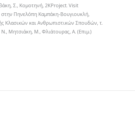
άκη, Σ., Κομοτηνή, 2KProject. Visit
ς στην Πηνελόπη Καμπάκη-Βουγιουκλή,
ής Κλασικών και Ανθρωπιστικών Σπουδών, τ.
Ν., Μητσιάκη, Μ., Φλιάτουρας, Α. (Επιμ.)