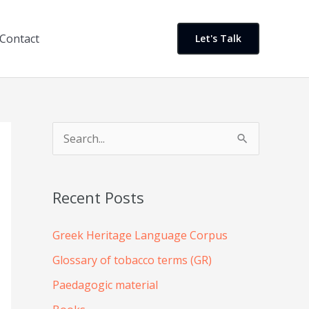
Contact
Let's Talk
S
e
a
Recent Posts
r
c
Greek Heritage Language Corpus
h
Glossary of tobacco terms (GR)
f
Paedagogic material
o