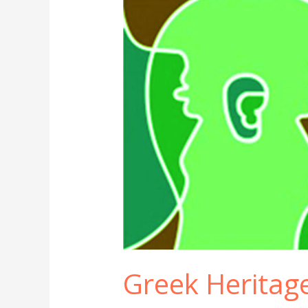
Greek
Heritage
Language
Corpus
Greek Heritag